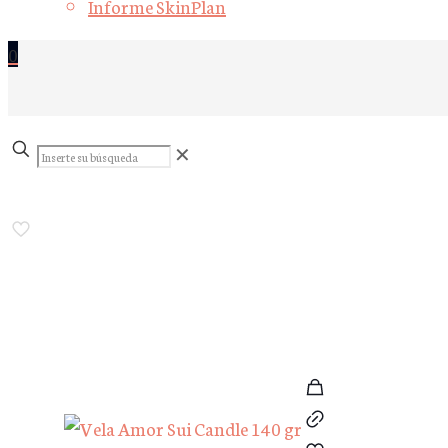
Informe SkinPlan
0
Inserte
✕
su
búsqueda