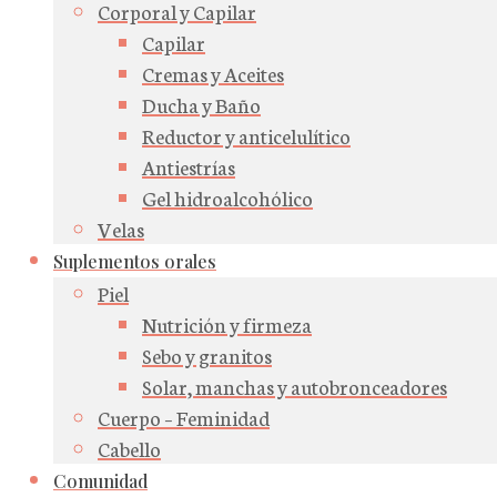
Corporal y Capilar
Capilar
Cremas y Aceites
Ducha y Baño
Reductor y anticelulítico
Antiestrías
Gel hidroalcohólico
Velas
Suplementos orales
Piel
Nutrición y firmeza
Sebo y granitos
Solar, manchas y autobronceadores
Cuerpo – Feminidad
Cabello
Comunidad