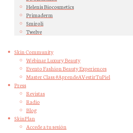
Helenis Biocosmetics
Primaderm
Smiroli
Twelve
Skin Community
Webinar Luxury Beauty
Evento Fashion Beauty Experiences
Master Class #AprendeAVestirTuPiel
Press
Revistas
Radio
Blog
SkinPlan
Accede a tu sesión