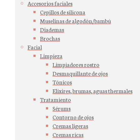
Accesorios faciales
Cepillos de silicona
Muselinas de algodón/bambú
Diademas
Brochas
Facial
Limpieza
Limpiadores rostro
Desmaquillante de ojos
Tónicos
Elíxires, brumas, aguas thermales
Tratamiento
Sérums
Contorno de ojos
Cremas ligeras
Cremas ricas