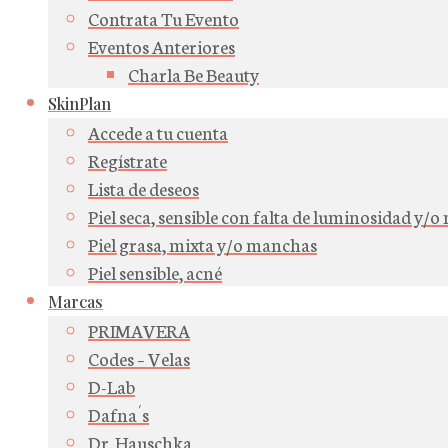
Contrata Tu Evento
Eventos Anteriores
Charla Be Beauty
SkinPlan
Accede a tu cuenta
Regístrate
Lista de deseos
Piel seca, sensible con falta de luminosidad y/
Piel grasa, mixta y/o manchas
Piel sensible, acné
Marcas
PRIMAVERA
Codes – Velas
D-Lab
Dafna´s
Dr. Hauschka