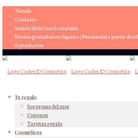
Tienda
Contacto
Sesión SkinCoach Gratuita
Envíos gratuitos en España ( Península) a partir de 6
0 productos
Tu regalo
Sorpresas del mes
Cupones
Tarjetas regalo
Cosméticos