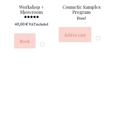
Workshop +
Cosmetic Samples
Showroom
Program
Free!
Rated
40,00
€
VAT included
5.00
out of 5
Add to cart
Book