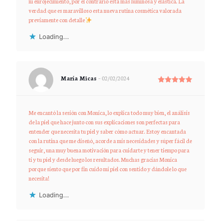
ni enrojecimiento, por el contrario está más luminosa y elástica. La
verdad que es maravilloso esta nueva rutina cosmética valorada
previamente con detalle
Loading...
María Micas
–
02/02/2024
Rated
5
out of 5
Me encantó la sesión con Monica, lo explica todo muy bien, el análisis
de la piel que hace junto con sus explicaciones son perfectas para
entender que necesita tu piel y saber cómo actuar. Estoy encantada
con la rutina que me diseñó, acorde a mis necesidades y súper fácil de
seguir, una muy buena motivación para cuidarte y tener tiempo para
ti y tu piel y desde luego los resultados. Muchas gracias Monica
porque siento que por fin cuido mi piel con sentido y dándole lo que
necesita!
Loading...