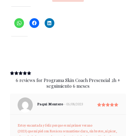
Share this:
Like this:
(
6
customer reviews)
Rated
6
5.00
6 reviews for
Programa Skin Coach Presencial 2h +
out of 5
seguimiento 6 meses
based on
customer
ratings
Paqui Montero
–
05/08/2023
Rated
5
out of 5
Estoy encantada y feliz porque es mi primer verano
(2023) que mi piel con Rosácea se mantiene clara, sin brotes, ni picor,