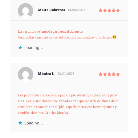
Maite Cobreros
–
06/06/2024
Rated
5
out of 5
La verdad que tengo la cara genial da gusto.
Cuando las sensaciones son estupendas también hay que decirlo
Loading...
Mónica L
–
12/01/2025
Rated
5
out of 5
Los productos son excelente para la piel de mi hija adolescente pero
más lo es la atención personalizada. Creo que a partir de ahora debo
consultar los cambios de mi piel, especialmente con la menopausia y
cambios de clima. Gracias Mónica.
Loading...