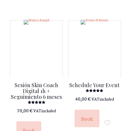
Sesión Skin Coach
Schedule Your Event
Digital 1h +
Seguimiento 6 meses
Rated
40,00
€
VAT included
5.00
out of 5
Rated
70,00
€
VAT included
5.00
out of 5
Book
Book