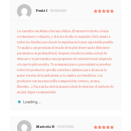
Paula I
–
03/04/2025
Rated
5
out of 5
La consulta con Mónica fue una delicia. El entorno te invita a bajar
revoluciones y relajarte, y el trato de ella es exquisito. Está atenta a
todos los detalles para hacer tu experiencia lo más agradable posible.
Te analiza con precisión el estado de tu piel observando diferentes
parámetros en profundidad; después estudia tu rutina actual de
skincare y te personaliza una propuesta de cuidado facial adaptada
a lo que tu piel necesita. Te acompaña paso a paso mientras pruebas
todos los productos que ella considera óptimos para alcanzar la
mejor versión de tu piel mientras te explica sus beneficios. Los
productos son una maravilla (composición, textura, aroma,
filosofía…). Para mí ha sido la manera ideal de abordar el cuidado de
mi piel. Súper recomendable
Loading...
Maricela H
–
07/07/2025