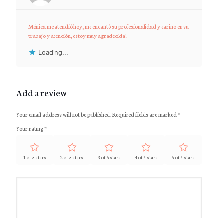
Rated
5
out of 5
Mónica me atendió hoy, me encantó su profesionalidad y cariño en su
trabajo y atención, estoy muy agradecida!
Loading...
Add a review
Your email address will not be published.
Required fields are marked
*
Your rating
*
1 of 5 stars
2 of 5 stars
3 of 5 stars
4 of 5 stars
5 of 5 stars