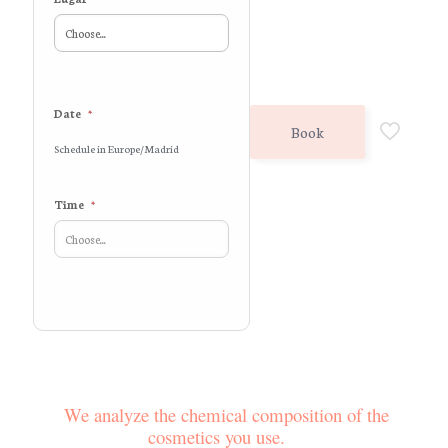
Date
*
Book
Schedule in Europe/Madrid
Time
*
TAILORED MEETING
We analyze the chemical composition of the
cosmetics you use.
⠀