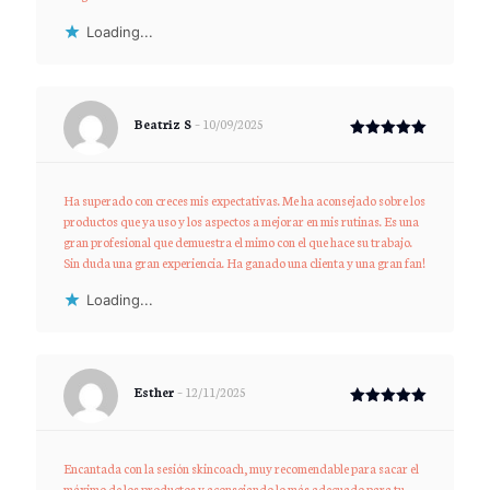
Loading...
Beatriz S
–
10/09/2025
Rated
5
out of 5
Ha superado con creces mis expectativas. Me ha aconsejado sobre los
productos que ya uso y los aspectos a mejorar en mis rutinas. Es una
gran profesional que demuestra el mimo con el que hace su trabajo.
Sin duda una gran experiencia. Ha ganado una clienta y una gran fan!
Loading...
Esther
–
12/11/2025
Rated
5
out of 5
Encantada con la sesión skincoach, muy recomendable para sacar el
máximo de los productos y aconsejando lo más adecuado para tu