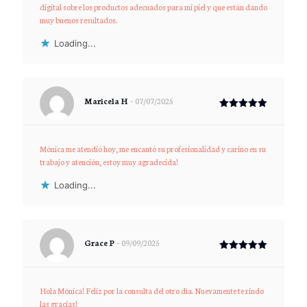
digital sobre los productos adecuados para mi piel y que están dando
muy buenos resultados.
Loading...
Maricela H
–
07/07/2025
Rated
5
out of 5
Mónica me atendió hoy, me encantó su profesionalidad y cariño en su
trabajo y atención, estoy muy agradecida!
Loading...
Grace P
–
09/09/2025
Rated
5
out of 5
Hola Mónica! Feliz por la consulta del otro día. Nuevamente te rindo
las gracias!