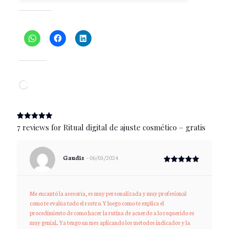
Share this:
Like this:
Loading…
(
7
customer reviews)
Rated
7
5.00
7 reviews for
Ritual digital de ajuste cosmético – gratis
out of 5
based on
customer
ratings
Gaudis
–
06/05/2024
Rated
5
out of 5
Me encantó la asesoría, es muy personalizada y muy profesional
como te evalúa todo el rostro. Y luego como te explica el
procedimiento de como hacer la rutina de acuerdo a lo requerido es
muy genial.. Ya tengo un mes aplicando los métodos indicados y la