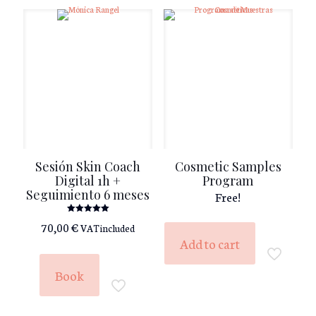
Sesión Skin Coach
Cosmetic Samples
Digital 1h +
Program
Seguimiento 6 meses
Free!
Rated
70,00
€
VAT included
5.00
out of 5
Add to cart
Book