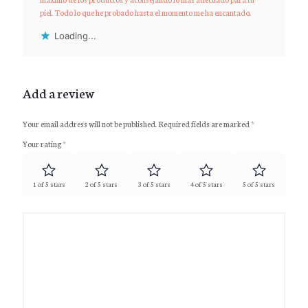
piel. Todo lo que he probado hasta el momento me ha encantado.
Loading...
Add a review
Your email address will not be published.
Required fields are marked
*
Your rating
*
1 of 5 stars
2 of 5 stars
3 of 5 stars
4 of 5 stars
5 of 5 stars