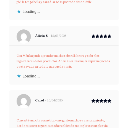
piel la tengo bella y sana.! Gracias por todo desde Chile
Loading...
Alicia S
–
15/03/2025
Rated
5
out of 5
Con Mónica pude aprender mucho sobre Skincare y sobre los
ingredientes de los productos. Además es una mujer super implicada
que te ayuda en todo lo que puede y más.
Loading...
Carol
–
10/04/2025
Rated
5
out of 5
Concerté una cita cosmética y me gustó mucho su asesoramiento,
desde entonces sigo encantada recibiendo sus mejores consejos vía