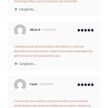
piel la tengo bella y sana.! Gracias por todo desde Chile
Cargando...
Alicia S
–
15/03/2025
Valorado
con
5
de 5
Con Mónica pude aprender mucho sobre Skincare y sobre los
ingredientes de los productos. Además es una mujer super implicada
que te ayuda en todo lo que puede y más.
Cargando...
Carol
–
10/04/2025
Valorado
con
5
de 5
Concerté una cita cosmética y me gustó mucho su asesoramiento,
desde entonces sigo encantada recibiendo sus mejores consejos vía