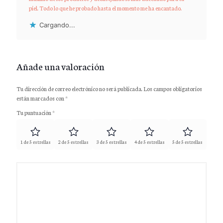
piel. Todo lo que he probado hasta el momento me ha encantado.
Cargando...
Añade una valoración
Tu dirección de correo electrónico no será publicada.
Los campos obligatorios
están marcados con
*
Tu puntuación
*
1 de 5 estrellas
2 de 5 estrellas
3 de 5 estrellas
4 de 5 estrellas
5 de 5 estrellas