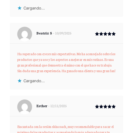
Cargando...
Beatriz S
–
10/09/2025
Valorado
con
5
de 5
Ha superado con creces mis expectativas. Me ha aconsejado sobre los
productos que ya uso y los aspectos a mejorar en mis rutinas. Es una
gran profesional que demuestra el mimo con el que hace su trabajo.
Sin duda una gran experiencia. Ha ganado una clienta y una gran fan!
Cargando...
Esther
–
12/11/2025
Valorado
con
5
de 5
Encantada con la sesión skincoach, muy recomendable para sacar el
máximo de los productos y aconsejando lo más adecuado para tu