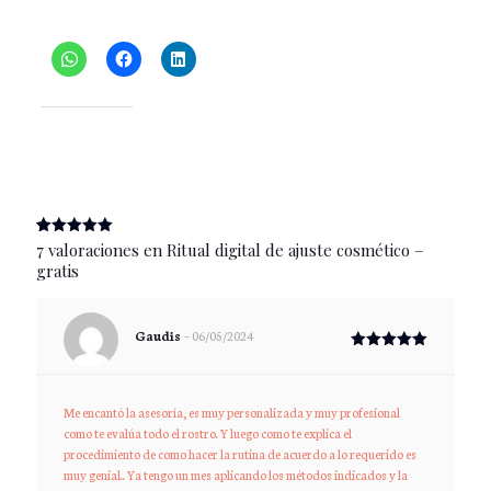
Comparte esto:
Me gusta esto:
(
7
valoraciones de clientes)
Valorado
7
7 valoraciones en
Ritual digital de ajuste cosmético –
con
5.00
gratis
de 5 en
base a
valoraciones
de
clientes
Gaudis
–
06/05/2024
Valorado
con
5
de 5
Me encantó la asesoría, es muy personalizada y muy profesional
como te evalúa todo el rostro. Y luego como te explica el
procedimiento de como hacer la rutina de acuerdo a lo requerido es
muy genial.. Ya tengo un mes aplicando los métodos indicados y la