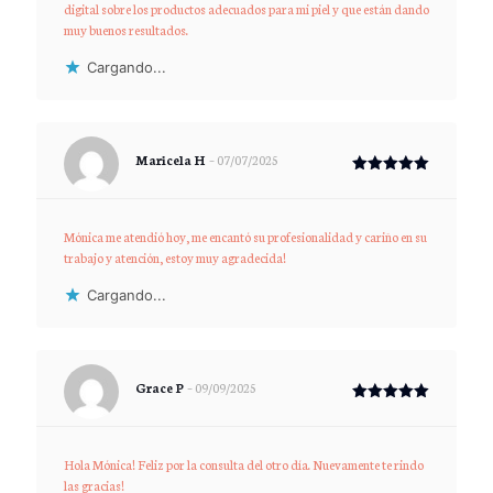
digital sobre los productos adecuados para mi piel y que están dando
muy buenos resultados.
Cargando...
Maricela H
–
07/07/2025
Valorado
con
5
de 5
Mónica me atendió hoy, me encantó su profesionalidad y cariño en su
trabajo y atención, estoy muy agradecida!
Cargando...
Grace P
–
09/09/2025
Valorado
con
5
de 5
Hola Mónica! Feliz por la consulta del otro día. Nuevamente te rindo
las gracias!