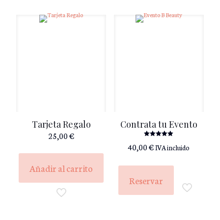
Tarjeta Regalo
Contrata tu Evento
25,00
€
Valorado
40,00
€
IVA incluido
con
5.00
de 5
Añadir al carrito
Reservar