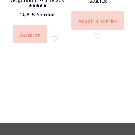
¡GRATIS!
Valorado
70,00
€
IVA incluido
con
5.00
Añadir al carrito
de 5
Reservar