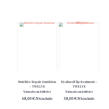
Nutritive Repair Emulsion
Hyaluroil lip treatment –
– TWELVE
TWELVE
Valorado con
5.00
de 5
Valorado con
5.00
de 5
68,00
€
38,00
€
IVA incluido
IVA incluido