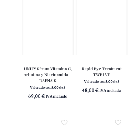
UNIFY Sérum Vitamina C,
Rapid Eye Treatment
Arbutina y Niacinamida –
TWELVE
DAFNA´S
Valorado con
5.00
de 5
Valorado con
5.00
de 5
48,00
€
IVA incluido
69,00
€
IVA incluido