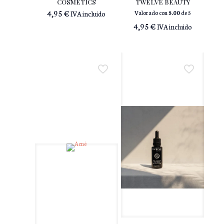
COSMETICS
TWELVE BEAUTY
4,95
€
Valorado con
5.00
de 5
IVA incluido
4,95
€
IVA incluido