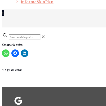
Informe SkinPlan
0
Inserte
✕
su
Comparte esto:
búsqueda
Me gusta esto: