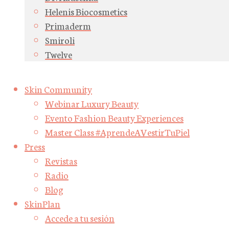
Helenis Biocosmetics
Primaderm
Smiroli
Twelve
Skin Community
Webinar Luxury Beauty
Evento Fashion Beauty Experiences
Master Class #AprendeAVestirTuPiel
Press
Revistas
Radio
Blog
SkinPlan
Accede a tu sesión