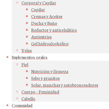
Corporal y Capilar
Capilar
Cremas y Aceites
Ducha y Baño
Reductor y anticelulítico
Antiestrías
Gel hidroalcohólico
Velas
Suplementos orales
Piel
Nutrición y firmeza
Sebo y granitos
Solar, manchas y autobronceadores
Cuerpo – Feminidad
Cabello
Comunidad