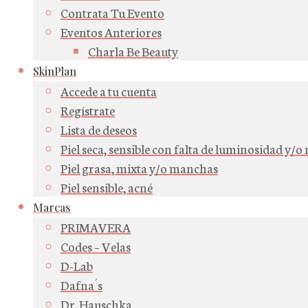
Contrata Tu Evento
Eventos Anteriores
Charla Be Beauty
SkinPlan
Accede a tu cuenta
Regístrate
Lista de deseos
Piel seca, sensible con falta de luminosidad y/
Piel grasa, mixta y/o manchas
Piel sensible, acné
Marcas
PRIMAVERA
Codes – Velas
D-Lab
Dafna´s
Dr. Hauschka