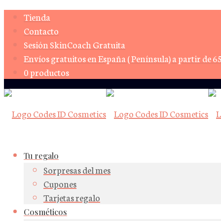
Tienda
Contacto
Sesión SkinCoach Gratuita
Envíos gratuitos en España ( Península) a partir de 6
0 productos
Tu regalo
Sorpresas del mes
Cupones
Tarjetas regalo
Cosméticos