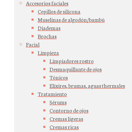
Accesorios faciales
Cepillos de silicona
Muselinas de algodón/bambú
Diademas
Brochas
Facial
Limpieza
Limpiadores rostro
Desmaquillante de ojos
Tónicos
Elíxires, brumas, aguas thermales
Tratamiento
Sérums
Contorno de ojos
Cremas ligeras
Cremas ricas