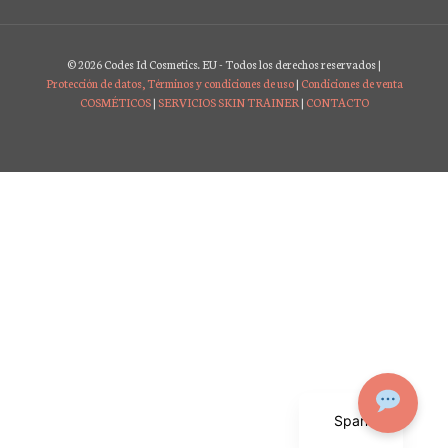
© 2026 Codes Id Cosmetics. EU - Todos los derechos reservados |
Protección de datos, Términos y condiciones de uso
|
Condiciones de venta
COSMÉTICOS
|
SERVICIOS SKIN TRAINER
|
CONTACTO
English
Spanish