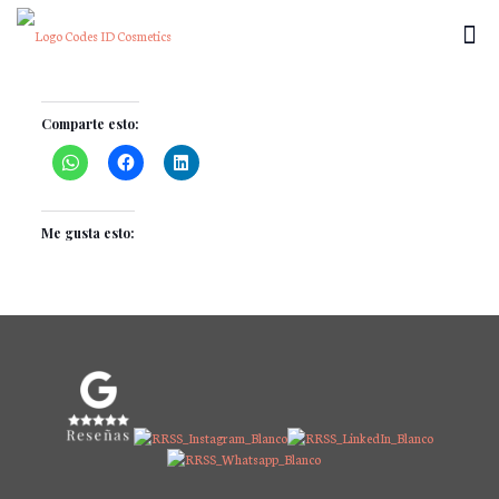
Comparte esto:
×
Me gusta esto: