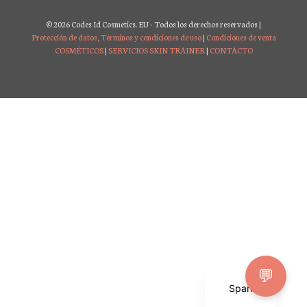
© 2026 Codes Id Cosmetics. EU - Todos los derechos reservados |
Protección de datos, Términos y condiciones de uso
|
Condiciones de venta
COSMÉTICOS
|
SERVICIOS SKIN TRAINER
|
CONTACTO
English
💬
Spanish