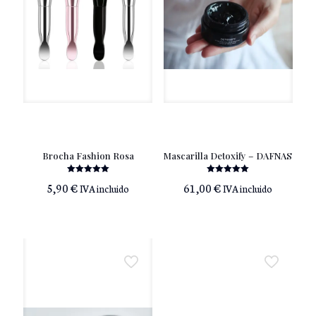
Brocha Fashion Rosa
Mascarilla Detoxify – DAFNAS
Valorado
Valorado
5,90
€
61,00
€
IVA incluido
IVA incluido
con
con
5.00
5.00
de 5
de 5