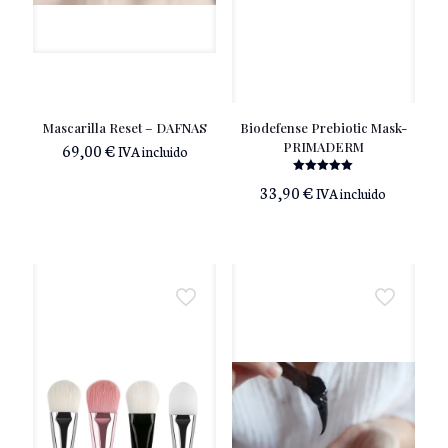
Mascarilla Reset – DAFNAS
Biodefense Prebiotic Mask-
69,00
€
PRIMADERM
IVA incluido
Valorado
33,90
€
IVA incluido
con
5.00
de 5