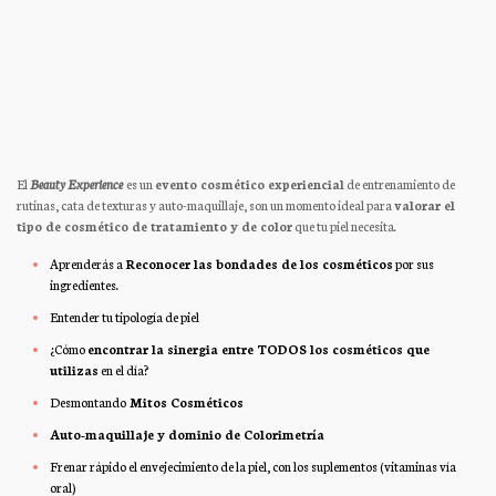
El
Beauty Experience
es un
evento cosmético experiencial
de entrenamiento de
rutinas, cata de texturas y auto-maquillaje, son un momento ideal para
valorar el
tipo de cosmético de tratamiento y de color
que tu piel necesita.
Aprenderás a
Reconocer las bondades de los cosméticos
por sus
ingredientes.
Entender tu tipología de piel
¿Cómo
encontrar la sinergia entre TODOS los cosméticos que
utilizas
en el día?
Desmontando
Mitos Cosméticos
Auto-maquillaje y dominio de Colorimetría
Frenar rápido el envejecimiento de la piel, con los suplementos (vitaminas vía
oral)