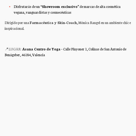
Disfrutarás de un “
Showroom exclusivo
” de marcas de alta cosmética
vegana, vanguardistas y cosmecéuticas
Dirigido por
una
Farmacéutica y Skin-Coach,
Mónica Rangel en un ambiente chic e
inspiracional.
📍LUGAR:
Asana Centro de Yoga
– Calle Pinyoner 1, Colinas de San Antonio de
Benágeber, 46184, Valencia