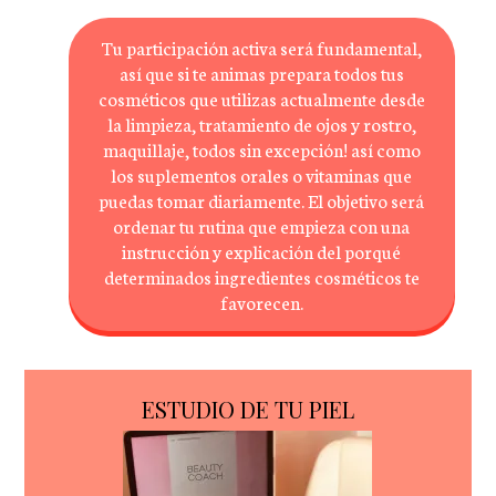
Tu participación activa será fundamental,
así que si te animas prepara todos tus
cosméticos que utilizas actualmente desde
la limpieza, tratamiento de ojos y rostro,
maquillaje, todos sin excepción! así como
los suplementos orales o vitaminas que
puedas tomar diariamente. El objetivo será
ordenar tu rutina que empieza con una
instrucción y explicación del porqué
determinados ingredientes cosméticos te
favorecen.
ESTUDIO DE TU PIEL