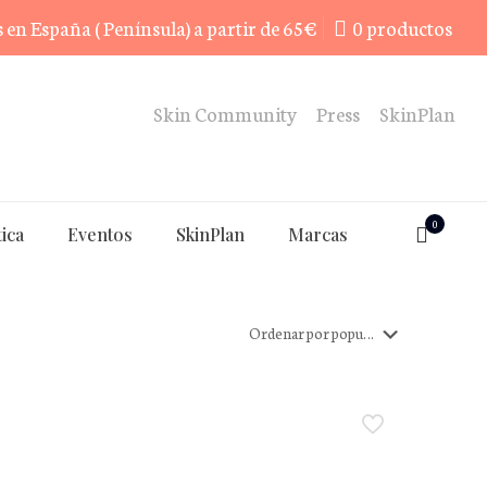
 en España ( Península) a partir de 65€
0 productos
Skin Community
Press
SkinPlan
0
ica
Eventos
SkinPlan
Marcas