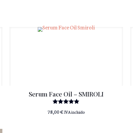
Serum Face Oil – SMIROLI
Valorado
78,00
€
IVA incluido
con
5.00
de 5