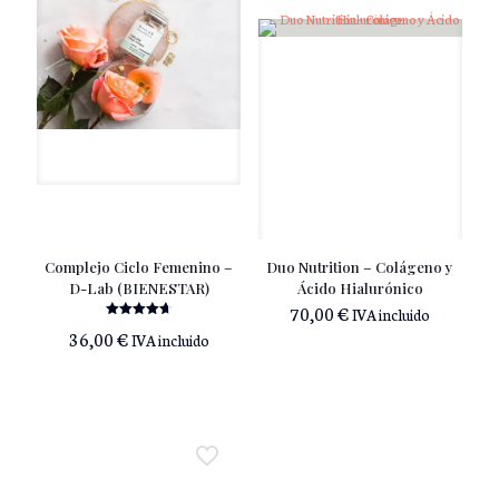
Complejo Ciclo Femenino –
Duo Nutrition – Colágeno y
D-Lab (BIENESTAR)
Ácido Hialurónico
70,00
€
IVA incluido
Valorado
36,00
€
IVA incluido
con
4.67
de 5