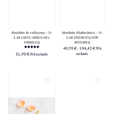
Absoluto de colágeno – D-
Absoluto Hialurónico – D-
LAB (ANTI-ARRUGAS y
LAB (HIDRATACIÓN
FIRMEZA)
INTERNA)
Rango
40,95
€
-
104,42
€
IVA
de
Valorado
51,90
€
incluido
IVA incluido
con
precios:
5.00
de 5
desde
40,95 €
hasta
104,42 €