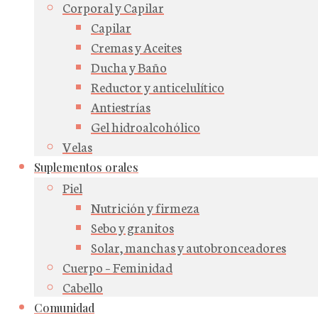
Corporal y Capilar
Capilar
Cremas y Aceites
Ducha y Baño
Reductor y anticelulítico
Antiestrías
Gel hidroalcohólico
Velas
Suplementos orales
Piel
Nutrición y firmeza
Sebo y granitos
Solar, manchas y autobronceadores
Cuerpo – Feminidad
Cabello
Comunidad