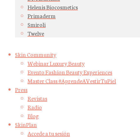
Helenis Biocosmetics
Primaderm
Smiroli
Twelve
Skin Community
Webinar Luxury Beauty
Evento Fashion Beauty Experiences
Master Class #AprendeAVestirTuPiel
Press
Revistas
Radio
Blog
SkinPlan
Accede a tu sesión