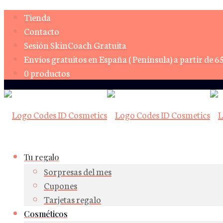
Tienda
Contacto
Sesión SkinCoach Gratuita
Envíos gratuitos en España ( Península) a partir de 6
0 productos
Tu regalo
Sorpresas del mes
Cupones
Tarjetas regalo
Cosméticos