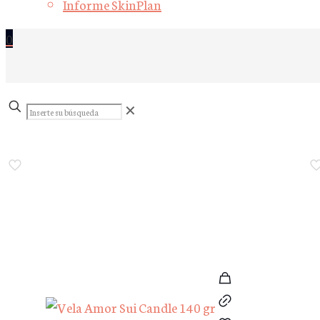
Informe SkinPlan
0
Inserte
✕
su
búsqueda