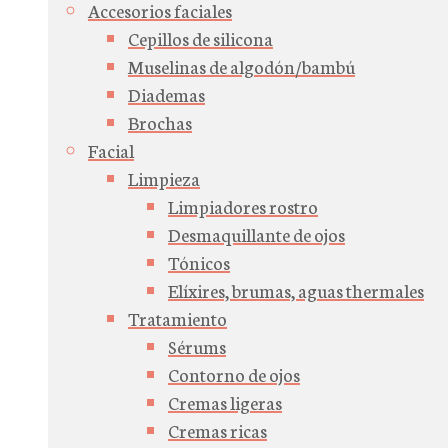
Accesorios faciales
Cepillos de silicona
Muselinas de algodón/bambú
Diademas
Brochas
Facial
Limpieza
Limpiadores rostro
Desmaquillante de ojos
Tónicos
Elíxires, brumas, aguas thermales
Tratamiento
Sérums
Contorno de ojos
Cremas ligeras
Cremas ricas