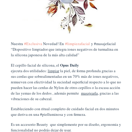
Nuestra
#Exclusiva
Novedad! En
#limpiezafacial
y #masajefacial⠀
“Dispositivo limpiador que integra iones negativos de turmalina en
la silicona japonesa de la más alta calidad”⠀
Opus
Daily
El cepillo facial de silicona, el
ejecuta dos utilidades:
limpiar
la piel, de forma profunda gracias a
sus cerdas que sobrealimentadas en un 70% más de iones negativos,
remueven con efectividad la suciedad superficial respecto a lo que no
pueden hacer las cerdas de Nylon de otros cepillos o la escasa acción
de las yemas de los dedos , además permite
masajearla
, gracias a las
vibraciones de su cabezal.
Estableciendo con ritual completo de cuidado facial en dos minutos
que deriva en una #pielluminosa y con firmeza.
Es un accesorio Beauty que simplemente por su diseño, ergonomia y
funcionalidad no podrás dejar de usar.