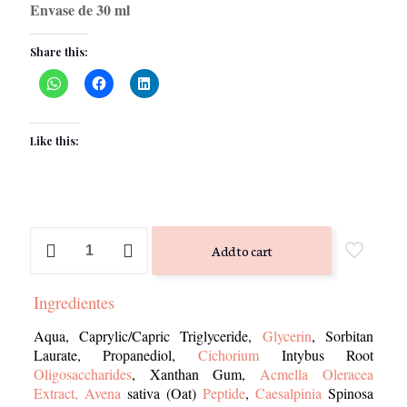
Envase de 30 ml
Share this:
Like this:
Vitality
Add to cart
Sérum
-
DAFNA
Ingredientes
´S
quantity
Aqua, Caprylic/Capric Triglyceride,
Glycerin
, Sorbitan
Laurate, Propanediol,
Cichorium
Intybus Root
Oligosaccharides
, Xanthan Gum,
Acmella Oleracea
Extract, Avena
sativa (Oat)
Peptide
,
Caesalpinia
Spinosa