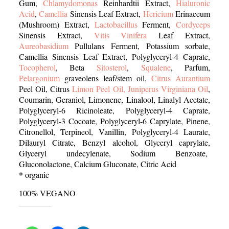
Gum,
Chlamydomonas
Reinhardtii Extract,
Hialuronic
Acid
,
Camellia
Sinensis Leaf Extract,
Hericium
Erinaceum
(Mushroom) Extract,
Lactobacillus
Ferment,
Cordyceps
Sinensis Extract,
Vitis Vinifera
Leaf Extract,
Aureobasidium
Pullulans Ferment, Potassium sorbate,
Camellia Sinensis Leaf Extract, Polyglyceryl-4 Caprate,
Tocopherol
, Beta
Sitosterol
,
Squalene
, Parfum,
Pelargonium
graveolens leaf/stem oil,
Citrus Aurantium
Peel Oil, Citrus
Limon Peel Oil, Juniperus Virginiana Oil
,
Coumarin, Geraniol, Limonene, Linalool, Linalyl Acetate,
Polyglyceryl-6 Ricinoleate, Polyglyceryl-4 Caprate,
Polyglyceryl-3 Cocoate, Polyglyceryl-6 Caprylate, Pinene,
Citronellol, Terpineol, Vanillin, Polyglyceryl-4 Laurate,
Dilauryl Citrate, Benzyl alcohol, Glyceryl caprylate,
Glyceryl undecylenate, Sodium Benzoate,
Gluconolactone, Calcium Gluconate, Citric Acid
* organic
100% VEGANO
Share this: