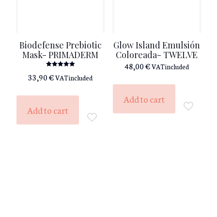
Biodefense Prebiotic
Glow Island Emulsión
Mask- PRIMADERM
Coloreada- TWELVE
48,00
€
VAT included
Rated
33,90
€
VAT included
5.00
out of 5
Add to cart
Add to cart