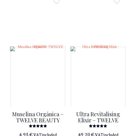
Muselina Orgánica –
Ultra Revitalising
TWELVE BEAUTY
Elixir – TWELVE
Rated
Rated
4,95
€
49,70
€
VAT included
VAT included
5.00
5.00