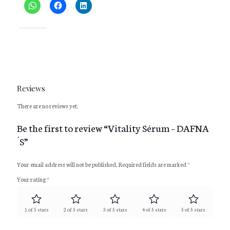
Like this:
Reviews
There are no reviews yet.
Be the first to review “Vitality Sérum – DAFNA
´S”
Your email address will not be published.
Required fields are marked
*
Your rating
*
1 of 5 stars
2 of 5 stars
3 of 5 stars
4 of 5 stars
5 of 5 stars