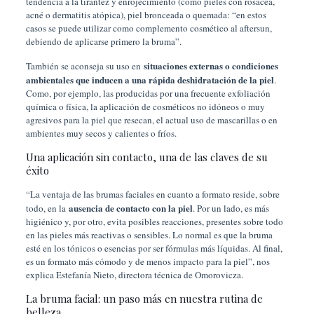
tendencia a la tirantez y enrojecimiento (como pieles con rosácea,
acné o dermatitis atópica), piel bronceada o quemada: “en estos
casos se puede utilizar como complemento cosmético al aftersun,
debiendo de aplicarse primero la bruma”.
situaciones externas o condiciones
También se aconseja su uso en
ambientales que inducen a una rápida deshidratación de la piel
.
Como, por ejemplo, las producidas por una frecuente exfoliación
química o física, la aplicación de cosméticos no idóneos o muy
agresivos para la piel que resecan, el actual uso de mascarillas o en
ambientes muy secos y calientes o fríos.
Una aplicación sin contacto, una de las claves de su
éxito
“La ventaja de las brumas faciales en cuanto a formato reside, sobre
ausencia de contacto con la piel
todo, en la
. Por un lado, es más
higiénico y, por otro, evita posibles reacciones, presentes sobre todo
en las pieles más reactivas o sensibles. Lo normal es que la bruma
esté en los tónicos o esencias por ser fórmulas más líquidas. Al final,
es un formato más cómodo y de menos impacto para la piel”, nos
explica Estefanía Nieto, directora técnica de Omorovicza.
La bruma facial: un paso más en nuestra rutina de
belleza