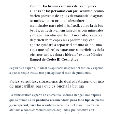
Y es que
las brumas son una de las mejores
aliadas de las personas con piel sensible
, “como
suelen provenir de aguas de manantial o aguas
termales, tienen propiedades minero
medicinales para piel más frágil, como la de los
bebés, es decir, van enriquecidas con minerales
y oligoelementos que la piel necesita y capaces
de penetrar en capas más profundas y ese
aporte ayudará a reparar el “manto ácido” una
capa que cubre las capas más superficiales de la
piel, por ende, calma e hidrata”, explica
Mónica
Rangel de Codes ID Cosmetics
Según esta experta, lo ideal es aplicarla después del tónico y esperar
a que se seque tras su uso para aplicar el resto de productos.
Pieles sensibles, situaciones de deshidratación o el uso
de mascarillas: para qué es buena la bruma
La farmacéutica experta en cosmética, Mónica Rangel, nos explica
producto recomendado para todo tipo de pieles
que la bruma es un
y, en especial, para las sensibles
como una piel masculina recién
afeitada o zonas corporales recién depiladas, piel reactiva con