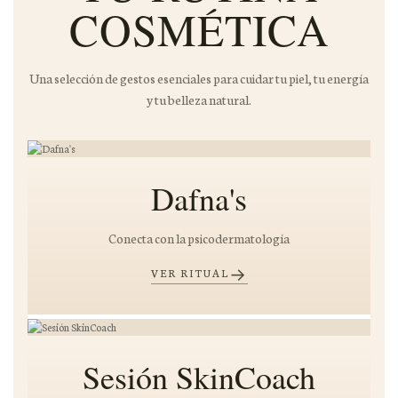
COSMÉTICA
×
Una selección de gestos esenciales para cuidar tu piel, tu energía
y tu belleza natural.
Dafna's
Conecta con la psicodermatología
→
VER RITUAL
Sesión SkinCoach