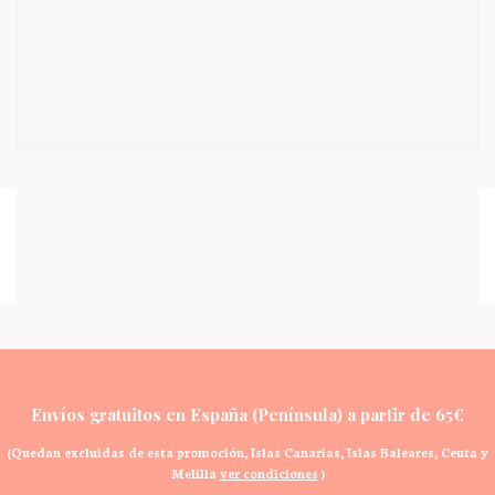
Envíos gratuitos en España (
Península)
a partir de 65€
(Quedan excluidas de esta promoción, Islas Canarias, Islas Baleares, Ceuta y
Melilla
ver condiciones
)