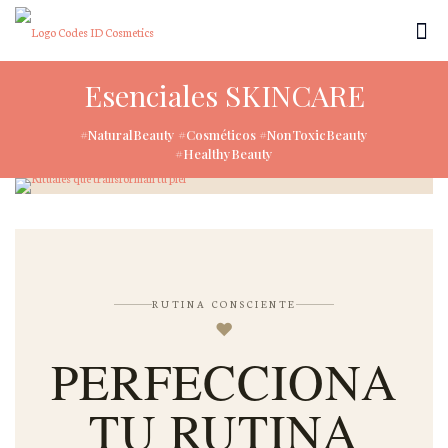
Esenciales SKINCARE
#NaturalBeauty #Cosméticos #NonToxicBeauty
#HealthyBeauty
RUTINA CONSCIENTE
♥
PERFECCIONA
TU RUTINA