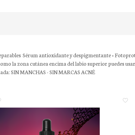
eparables Sérum antioxidante y despigmentante + Fotoprote
omo la zona cutánea encima del labio superior puedes usar
orada: SIN MANCHAS - SIN MARCAS ACNÉ