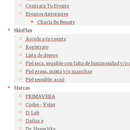
Contrata Tu Evento
Eventos Anteriores
Charla Be Beauty
SkinPlan
Accede a tu cuenta
Regístrate
Lista de deseos
Piel seca, sensible con falta de luminosidad y/
Piel grasa, mixta y/o manchas
Piel sensible, acné
Marcas
PRIMAVERA
Codes – Velas
D-Lab
Dafna´s
Dr. Hauschka