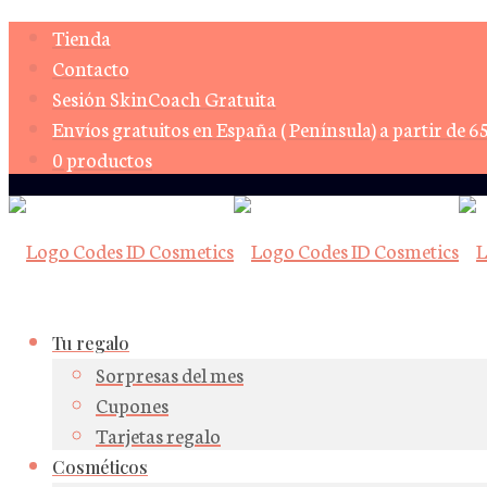
Tienda
Contacto
Sesión SkinCoach Gratuita
Envíos gratuitos en España ( Península) a partir de 6
0 productos
Tu regalo
Sorpresas del mes
Cupones
Tarjetas regalo
Cosméticos