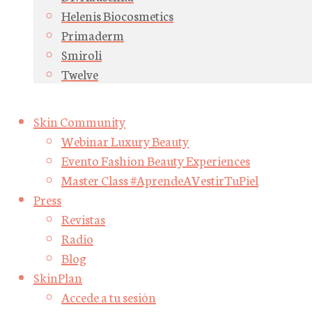
Helenis Biocosmetics
Primaderm
Smiroli
Twelve
Skin Community
Webinar Luxury Beauty
Evento Fashion Beauty Experiences
Master Class #AprendeAVestirTuPiel
Press
Revistas
Radio
Blog
SkinPlan
Accede a tu sesión