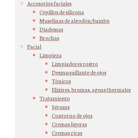
Accesorios faciales
Cepillos de silicona
Muselinas de algodón/bambú
Diademas
Brochas
Facial
Limpieza
Limpiadores rostro
Desmaquillante de ojos
Tónicos
Elíxires, brumas, aguas thermales
Tratamiento
Sérums
Contorno de ojos
Cremas ligeras
Cremas ricas