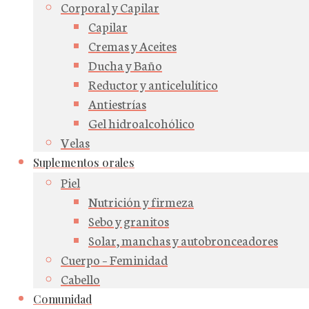
Corporal y Capilar
Capilar
Cremas y Aceites
Ducha y Baño
Reductor y anticelulítico
Antiestrías
Gel hidroalcohólico
Velas
Suplementos orales
Piel
Nutrición y firmeza
Sebo y granitos
Solar, manchas y autobronceadores
Cuerpo – Feminidad
Cabello
Comunidad