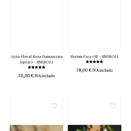
Agua Floral Rosa Damascena
Serum Face Oil – SMIROLI
(spray) – SMIROLI
Valorado
78,00
€
IVA incluido
con
Valorado
5.00
30,00
€
IVA incluido
con
de 5
5.00
de 5