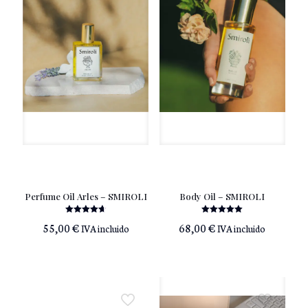
Perfume Oil Arles – SMIROLI
Body Oil – SMIROLI
Valorado
Valorado
55,00
€
68,00
€
IVA incluido
IVA incluido
con
con
4.67
5.00
de 5
de 5