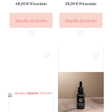
Valorado
Valorado
68,00
€
38,00
€
IVA incluido
IVA incluido
con
con
5.00
5.00
de 5
de 5
Añadir al carrito
Añadir al carrito