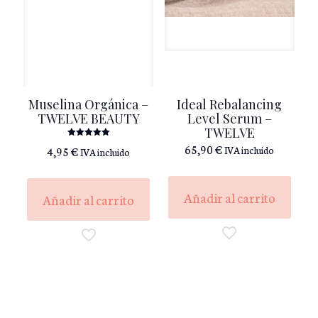
Muselina Orgánica –
Ideal Rebalancing
TWELVE BEAUTY
Level Serum –
TWELVE
Valorado
65,90
€
4,95
€
IVA incluido
IVA incluido
con
5.00
de 5
Añadir al carrito
Añadir al carrito