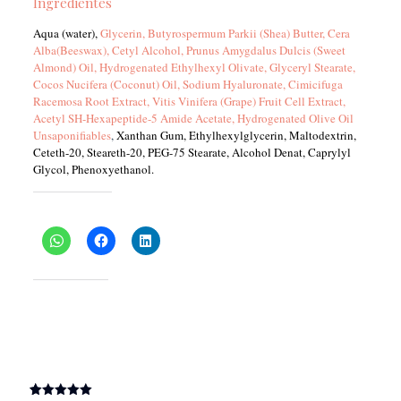
Ingredientes
-
PRIMADERM
Aqua (water),
Glycerin, Butyrospermum Parkii (Shea) Butter, Cera
cantidad
Alba(Beeswax), Cetyl Alcohol, Prunus Amygdalus Dulcis (Sweet
Almond) Oil, Hydrogenated Ethylhexyl Olivate, Glyceryl Stearate,
Cocos Nucifera (Coconut) Oil, Sodium Hyaluronate, Cimicifuga
Racemosa Root Extract, Vitis Vinifera (Grape) Fruit Cell Extract,
Acetyl SH-Hexapeptide-5 Amide Acetate, Hydrogenated Olive Oil
Unsaponifiables
,
Xanthan Gum, Ethylhexylglycerin, Maltodextrin,
Ceteth-20, Steareth-20, PEG-75 Stearate, Alcohol Denat, Caprylyl
Glycol, Phenoxyethanol.
Comparte esto:
Me gusta esto:
(
1
valoración de cliente)