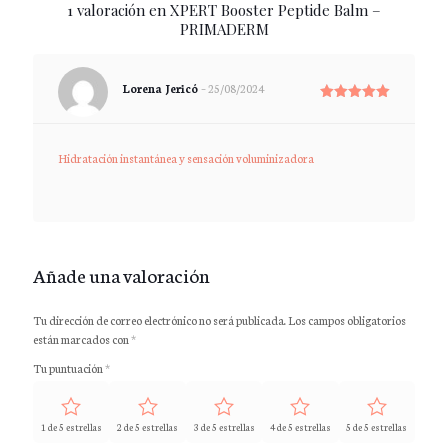
Valorado
1
1 valoración en
XPERT Booster Peptide Balm –
con
5.00
PRIMADERM
de 5 en
base a
valoración
de un
cliente
Lorena Jericó
–
25/08/2024
Valorado
con
5
de 5
Hidratación instantánea y sensación voluminizadora
Añade una valoración
Tu dirección de correo electrónico no será publicada.
Los campos obligatorios
están marcados con
*
Tu puntuación
*
1 de 5 estrellas
2 de 5 estrellas
3 de 5 estrellas
4 de 5 estrellas
5 de 5 estrellas