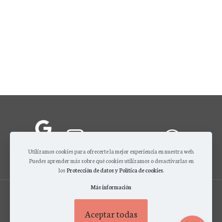
Utilizamos cookies para ofrecerte la mejor experiencia en nuestra web.
Puedes aprender más sobre qué cookies utilizamos o desactivarlas en
los
Protección de datos y Política de cookies
.
Más información
© 2026 Codes Id Cosmetics. EU - Todos los derechos reservados |
Protección de datos, Términos y condiciones de uso
|
Condiciones de venta
Aceptar todas
COSMÉTICOS
|
SERVICIOS SKIN TRAINER
|
CONTACTO