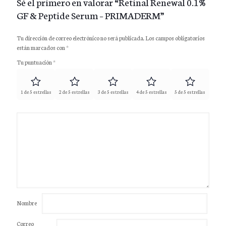
Sé el primero en valorar “Retinal Renewal 0.1%
GF & Peptide Serum – PRIMADERM”
Tu dirección de correo electrónico no será publicada.
Los campos obligatorios
están marcados con
*
Tu puntuación
*
1 de 5 estrellas
2 de 5 estrellas
3 de 5 estrellas
4 de 5 estrellas
5 de 5 estrellas
Nombre
Correo