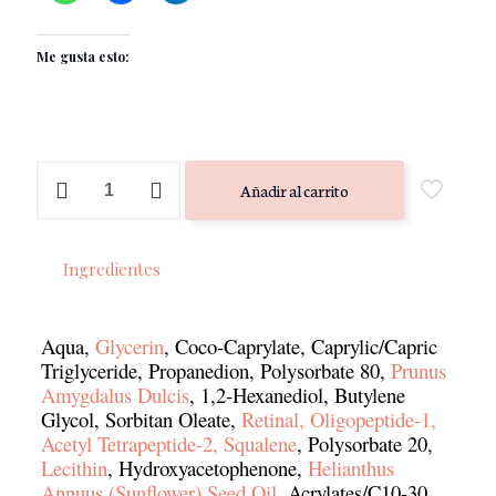
Me gusta esto:
Retinal
Añadir al carrito
Renewal
0.1%
GF
&
Ingredientes
Peptide
Serum
-
PRIMADERM
Aqua,
Glycerin
, Coco-Caprylate, Caprylic/Capric
cantidad
Triglyceride, Propanedion, Polysorbate 80,
Prunus
Amygdalus Dulcis
, 1,2-Hexanediol, Butylene
Glycol, Sorbitan Oleate,
Retinal, Oligopeptide-1,
Acetyl Tetrapeptide-2, Squalene
, Polysorbate 20,
Lecithin
, Hydroxyacetophenone,
Helianthus
Annuus (Sunflower) Seed Oil
, Acrylates/C10-30