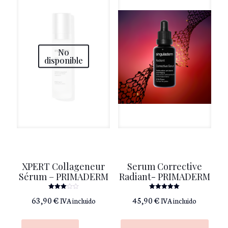
No
disponible
XPERT Collageneur
Serum Corrective
Sérum – PRIMADERM
Radiant- PRIMADERM
Valorado
Valorado
63,90
€
45,90
€
IVA incluido
IVA incluido
con
con
3.00
5.00
de 5
de 5