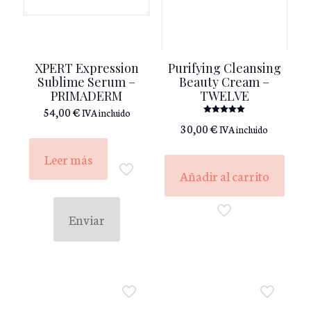
XPERT Expression
Purifying Cleansing
Sublime Serum –
Beauty Cream –
PRIMADERM
TWELVE
54,00
€
IVA incluido
Valorado
30,00
€
IVA incluido
con
5.00
de 5
Leer más
Añadir al carrito
Enviar