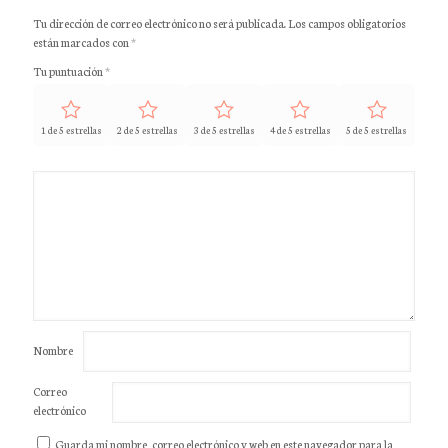
Tu dirección de correo electrónico no será publicada.
Los campos obligatorios
están marcados con
*
Tu puntuación
*
1 de 5 estrellas
2 de 5 estrellas
3 de 5 estrellas
4 de 5 estrellas
5 de 5 estrellas
Nombre
Correo
electrónico
Guarda mi nombre, correo electrónico y web en este navegador para la