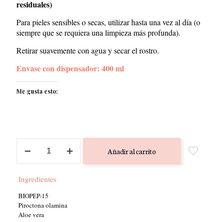
residuales)
Para pieles sensibles o secas, utilizar hasta una vez al día (o
siempre que se requiera una limpieza más profunda).
Retirar suavemente con agua y secar el rostro.
Envase con dispensador: 400 ml
Me gusta esto:
Biretrix
Añadir al carrito
Cleanser
Gel
-
Ingredientes
CANTABRIA
cantidad
BIOPEP-15
Piroctona olamina
Aloe vera