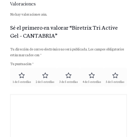
Valoraciones
No hay valoraciones aún.
Sé el primero en valorar “Biretrix Tri Active
Gel – CANTABRIA”
Tu dirección de correo electrónico no será publicada.
Los campos obligatorios
están marcados con
*
Tu puntuación
*
1 de 5 estrellas
2 de 5 estrellas
3 de 5 estrellas
4 de 5 estrellas
5 de 5 estrellas