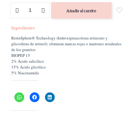
Biretrix
Añadir al carrito
Tri
Active
Gel
Ingredientes
-
CANTABRIA
RetinSphere® Technology (hidroxipinacolona retinoato y
cantidad
glicosferas de retinol): eliminan marcas rojas o marrones residuales
de los granitos
BIOPEP 15
2% Ácido salicílico
15% Ácido glicólico
5% Niacinamida
Comparte esto:
Me gusta esto: