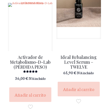
Activador de
Ideal Rebalancing
Metabolismo-D-Lab
Level Serum –
(PÉRDIDA PESO)
TWELVE
65,90
€
IVA incluido
Valorado
36,00
€
IVA incluido
con
5.00
de 5
Añadir al carrito
Añadir al carrito