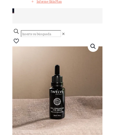
Informe SkinPlan
0
Inserte
✕
su
búsqueda