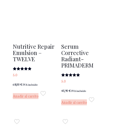
Nutritive Repair
Serum
Emulsion –
Corrective
TWELVE
Radiant-
PRIMADERM
Valorado
5.0
con
Valorado
5.0
5.00
con
68,00
€
de 5
IVA incluido
5.00
45,90
€
de 5
IVA incluido
Añadir al carrito
Añadir al carrito