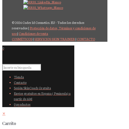
© 2026 Codes Id Cosmetics. EU - Todos los derechos
reservados |
Protección de datos, Términos y condiciones de
uso
|
Condiciones de venta
COSMÉTICOS
|
SERVICIOS SKIN TRAINER
|
CONTACTO
0
Tienda
Contacto
Sesión SkinCoach Gratuita
Envíos gratuitos en España ( Península) a
partir de 65€
0 productos
✕
Carrito