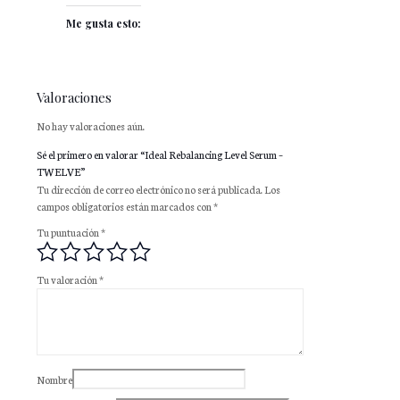
Me gusta esto:
Valoraciones
No hay valoraciones aún.
Sé el primero en valorar “Ideal Rebalancing Level Serum –
TWELVE”
Tu dirección de correo electrónico no será publicada.
Los
campos obligatorios están marcados con
*
Tu puntuación
*
Tu valoración
*
Nombre