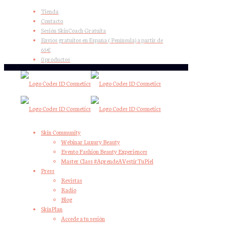
Tienda
Contacto
Sesión SkinCoach Gratuita
Envíos gratuitos en España ( Península) a partir de
65€
0 productos
Skin Community
Webinar Luxury Beauty
Evento Fashion Beauty Experiences
Master Class #AprendeAVestirTuPiel
Press
Revistas
Radio
Blog
SkinPlan
Accede a tu sesión