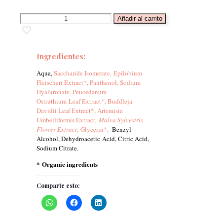
Ideal
Añadir al carrito
Rebalancing
Level
Serum
-
Ingredientes:
TWELVE
Aqua,
Saccharide Isomerate, Epilobium
cantidad
Fleischeri Extract*, Panthenol, Sodium
Hyaluronate, Peucedanum
Ostruthium Leaf Extract*, Buddleja
Davidii Leaf Extract*, Artemisia
Umbelliformis Extract
, Malva Sylvestris
Flower Extract
, Glycerin*,
Benzyl
Alcohol, Dehydroacetic Acid, Citric Acid,
Sodium Citrate.
* Organic ingredients
Comparte esto: