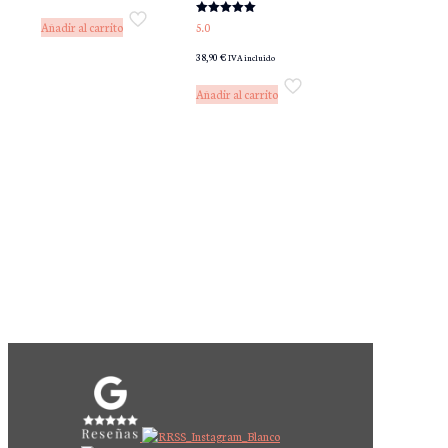
Valorado
5.0
Añadir al carrito
con
5.00
38,90
€
de 5
IVA incluido
Añadir al carrito