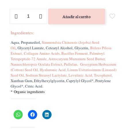
Plant
Añadir al carrito
Perfection
Gel
Serum
Ingredientes:
-
TWELVE
Aqua, Propanediol,
Simmondsia Chinensis (Jojoba) Seed
cantidad
Oil
, Glyceryl Laurate, Cetearyl Alcohol, Glycerin,
Bidens Pilosa
Extract, Collagen Amino Acids, Bacillus Ferment, Palmitoyl
Tetrapeptide-72 Amide, Astrocaryum Murumuru Seed Butter,
Nannochloropsis Oculata Extract, Pullulan, Gossypium Herbaceum
(Cotton) Seed Oil, Hyaluronic Acid, Linum Usitatissimum (Linseed)
Seed Oil, Sodium Stearoyl Lactylate, Levulinic Acid, Tocopherol,
Xanthan Gum, Ethylhexylglycerin, Caprylyl Glycol*, Pentylene
Glycol*, Citric Acid.
* Organic ingredients
Comparte esto: