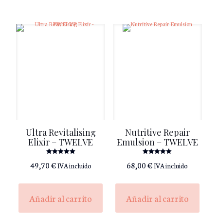
Ultra Revitalising
Nutritive Repair
Elixir – TWELVE
Emulsion – TWELVE
Valorado
Valorado
49,70
€
68,00
€
IVA incluido
IVA incluido
con
con
5.00
5.00
de 5
de 5
Añadir al carrito
Añadir al carrito