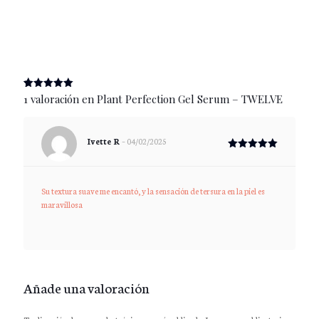
Me gusta esto:
(
1
valoración de cliente)
Valorado
1
1 valoración en
Plant Perfection Gel Serum – TWELVE
con
5.00
de 5 en
base a
valoración
Ivette R
–
04/02/2025
de un
cliente
Valorado
con
5
de 5
Su textura suave me encantó, y la sensación de tersura en la piel es
maravillosa
Añade una valoración