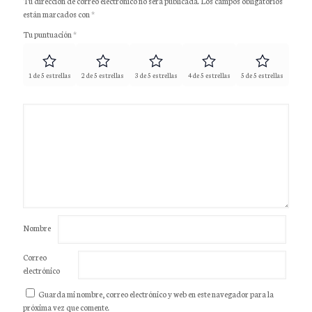
Tu dirección de correo electrónico no será publicada.
Los campos obligatorios
están marcados con
*
Tu puntuación
*
1 de 5 estrellas
2 de 5 estrellas
3 de 5 estrellas
4 de 5 estrellas
5 de 5 estrellas
Nombre
Correo
electrónico
Guarda mi nombre, correo electrónico y web en este navegador para la
próxima vez que comente.