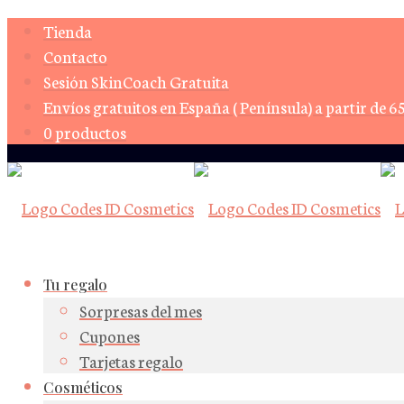
Tienda
Contacto
Sesión SkinCoach Gratuita
Envíos gratuitos en España ( Península) a partir de 6
0 productos
Tu regalo
Sorpresas del mes
Cupones
Tarjetas regalo
Cosméticos