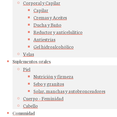
Corporal y Capilar
Capilar
Cremas y Aceites
Ducha y Baño
Reductor y anticelulítico
Antiestrías
Gel hidroalcohólico
Velas
Suplementos orales
Piel
Nutrición y firmeza
Sebo y granitos
Solar, manchas y autobronceadores
Cuerpo – Feminidad
Cabello
Comunidad