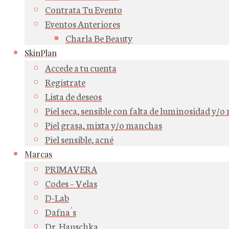
Contrata Tu Evento
Eventos Anteriores
Charla Be Beauty
SkinPlan
Accede a tu cuenta
Regístrate
Lista de deseos
Piel seca, sensible con falta de luminosidad y/
Piel grasa, mixta y/o manchas
Piel sensible, acné
Marcas
PRIMAVERA
Codes – Velas
D-Lab
Dafna´s
Dr. Hauschka