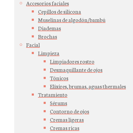
Accesorios faciales
Cepillos de silicona
Muselinas de algodón/bambú
Diademas
Brochas
Facial
Limpieza
Limpiadores rostro
Desmaquillante de ojos
Tónicos
Elíxires, brumas, aguas thermales
Tratamiento
Sérums
Contorno de ojos
Cremas ligeras
Cremas ricas