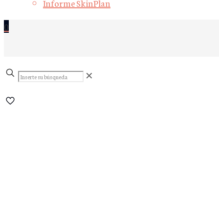
Informe SkinPlan
0
Inserte
✕
su
búsqueda