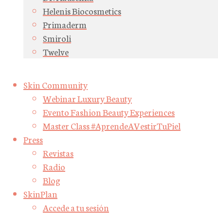
Helenis Biocosmetics
Primaderm
Smiroli
Twelve
Skin Community
Webinar Luxury Beauty
Evento Fashion Beauty Experiences
Master Class #AprendeAVestirTuPiel
Press
Revistas
Radio
Blog
SkinPlan
Accede a tu sesión