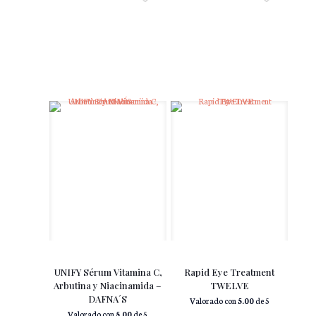
UNIFY Sérum Vitamina C,
Rapid Eye Treatment
Arbutina y Niacinamida –
TWELVE
DAFNA´S
Valorado con
5.00
de 5
Valorado con
5.00
de 5