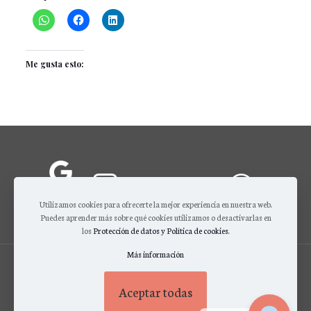
Me gusta esto:
Utilizamos cookies para ofrecerte la mejor experiencia en nuestra web.
Puedes aprender más sobre qué cookies utilizamos o desactivarlas en
los
Protección de datos y Política de cookies
.
Más información
© 2026 Codes Id Cosmetics. EU - Todos los derechos reservados |
Protección de datos, Términos y condiciones de uso
|
Condiciones de venta
Aceptar todas
COSMÉTICOS
|
SERVICIOS SKIN TRAINER
|
CONTACTO
English