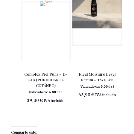
Complex Piel Pura – D-
Ideal Moisture Level
LAB (PURIFICANTE
Serum – TWELVE
CUTÁNEO)
Valorado con
5.00
de 5
Valorado con
5.00
de 5
65,90
€
IVA incluido
39,00
€
IVA incluido
Comparte esto: