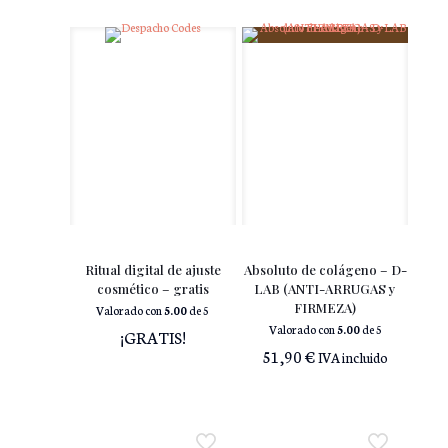
Ritual digital de ajuste
Absoluto de colágeno – D-
cosmético – gratis
LAB (ANTI-ARRUGAS y
FIRMEZA)
Valorado con
5.00
de 5
Valorado con
5.00
de 5
¡GRATIS!
51,90
€
IVA incluido