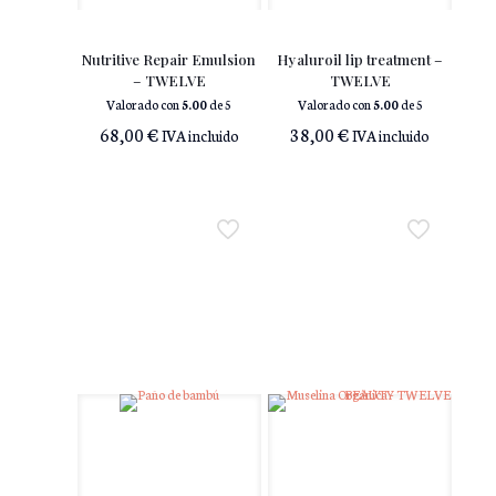
Nutritive Repair Emulsion
Hyaluroil lip treatment –
– TWELVE
TWELVE
Valorado con
5.00
de 5
Valorado con
5.00
de 5
68,00
€
38,00
€
IVA incluido
IVA incluido