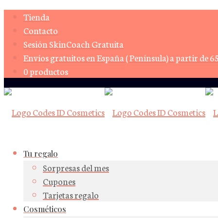
Tienda
Contacto
Sesión SkinCoach Gratuita
Envíos gratuitos en España ( Península) a partir de 6
0 productos
Tu regalo
Sorpresas del mes
Cupones
Tarjetas regalo
Cosméticos