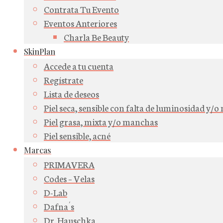
Contrata Tu Evento
Eventos Anteriores
Charla Be Beauty
SkinPlan
Accede a tu cuenta
Regístrate
Lista de deseos
Piel seca, sensible con falta de luminosidad y/
Piel grasa, mixta y/o manchas
Piel sensible, acné
Marcas
PRIMAVERA
Codes – Velas
D-Lab
Dafna´s
Dr. Hauschka