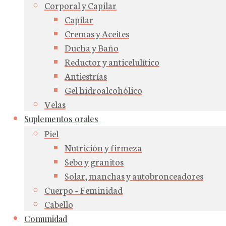
Corporal y Capilar
Capilar
Cremas y Aceites
Ducha y Baño
Reductor y anticelulítico
Antiestrías
Gel hidroalcohólico
Velas
Suplementos orales
Piel
Nutrición y firmeza
Sebo y granitos
Solar, manchas y autobronceadores
Cuerpo – Feminidad
Cabello
Comunidad