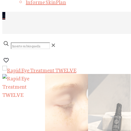
Informe SkinPlan
0
Inserte
✕
su
búsqueda