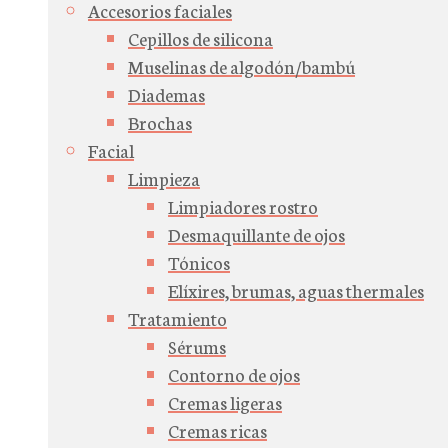
Accesorios faciales
Cepillos de silicona
Muselinas de algodón/bambú
Diademas
Brochas
Facial
Limpieza
Limpiadores rostro
Desmaquillante de ojos
Tónicos
Elíxires, brumas, aguas thermales
Tratamiento
Sérums
Contorno de ojos
Cremas ligeras
Cremas ricas