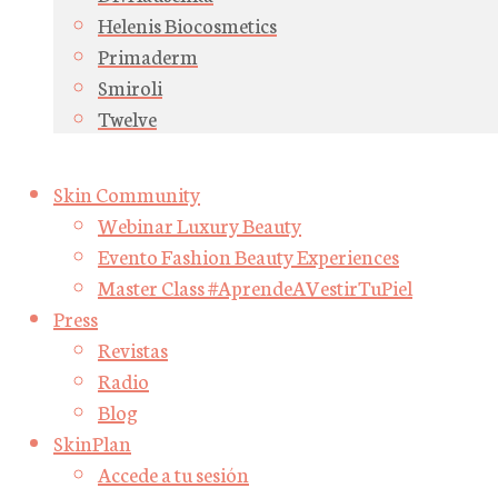
Helenis Biocosmetics
Primaderm
Smiroli
Twelve
Skin Community
Webinar Luxury Beauty
Evento Fashion Beauty Experiences
Master Class #AprendeAVestirTuPiel
Press
Revistas
Radio
Blog
SkinPlan
Accede a tu sesión