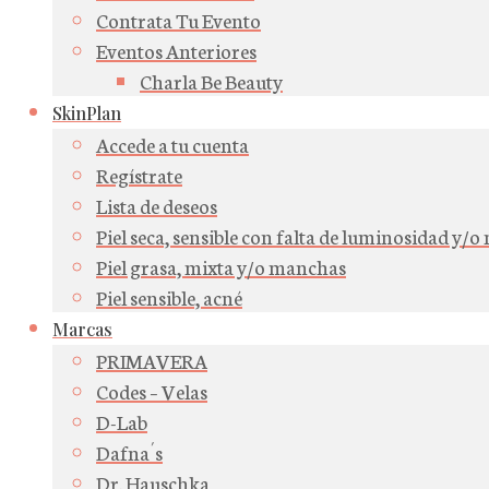
Contrata Tu Evento
Eventos Anteriores
Charla Be Beauty
SkinPlan
Accede a tu cuenta
Regístrate
Lista de deseos
Piel seca, sensible con falta de luminosidad y/
Piel grasa, mixta y/o manchas
Piel sensible, acné
Marcas
PRIMAVERA
Codes – Velas
D-Lab
Dafna´s
Dr. Hauschka