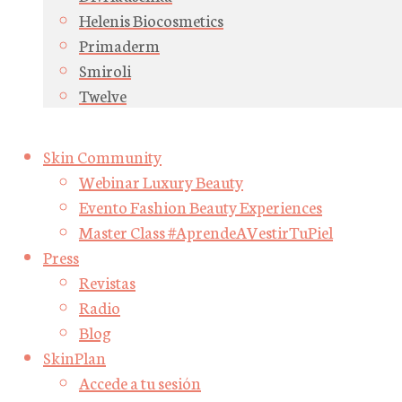
Helenis Biocosmetics
Primaderm
Smiroli
Twelve
Skin Community
Webinar Luxury Beauty
Evento Fashion Beauty Experiences
Master Class #AprendeAVestirTuPiel
Press
Revistas
Radio
Blog
SkinPlan
Accede a tu sesión