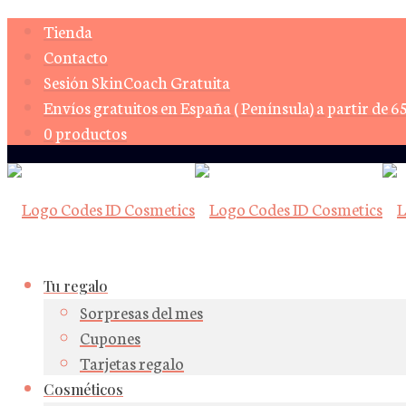
Tienda
Contacto
Sesión SkinCoach Gratuita
Envíos gratuitos en España ( Península) a partir de 6
0 productos
Tu regalo
Sorpresas del mes
Cupones
Tarjetas regalo
Cosméticos