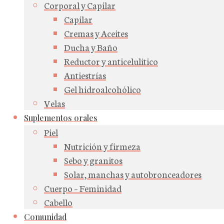
Corporal y Capilar
Capilar
Cremas y Aceites
Ducha y Baño
Reductor y anticelulítico
Antiestrías
Gel hidroalcohólico
Velas
Suplementos orales
Piel
Nutrición y firmeza
Sebo y granitos
Solar, manchas y autobronceadores
Cuerpo – Feminidad
Cabello
Comunidad