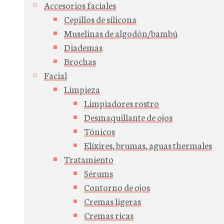
Accesorios faciales
Cepillos de silicona
Muselinas de algodón/bambú
Diademas
Brochas
Facial
Limpieza
Limpiadores rostro
Desmaquillante de ojos
Tónicos
Elíxires, brumas, aguas thermales
Tratamiento
Sérums
Contorno de ojos
Cremas ligeras
Cremas ricas