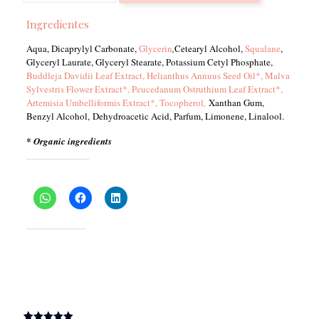
Cream
Ingredientes
-
TWELVE
Aqua, Dicaprylyl Carbonate,
Glycerin
,
Cetearyl Alcohol,
Squalane
,
cantidad
Glyceryl Laurate, Glyceryl Stearate, Potassium Cetyl Phosphate,
Buddleja Davidii Leaf Extract, Helianthus Annuus Seed Oil*, Malva
Sylvestris Flower Extract*, Peucedanum Ostruthium Leaf Extract*,
Artemisia Umbelliformis Extract*, Tocopherol
,
Xanthan Gum,
Benzyl Alcohol, Dehydroacetic Acid, Parfum, Limonene, Linalool.
* Organic ingredients
Comparte esto:
Me gusta esto:
(
1
valoración de cliente)