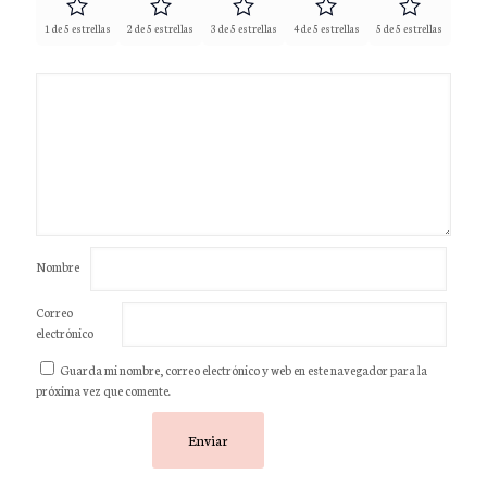
1 de 5 estrellas
2 de 5 estrellas
3 de 5 estrellas
4 de 5 estrellas
5 de 5 estrellas
Nombre
Correo
electrónico
Guarda mi nombre, correo electrónico y web en este navegador para la
próxima vez que comente.