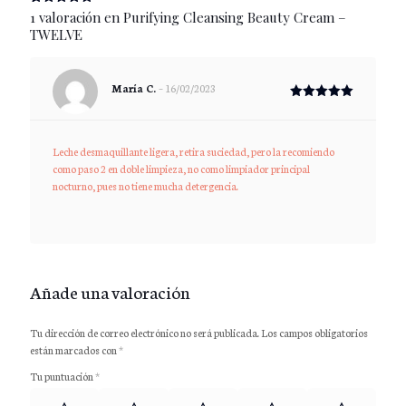
Valorado
1
1 valoración en
Purifying Cleansing Beauty Cream –
con
5.00
TWELVE
de 5 en
base a
valoración
de un
cliente
María C.
–
16/02/2023
Valorado
con
5
de 5
Leche desmaquillante ligera, retira suciedad, pero la recomiendo
como paso 2 en doble limpieza, no como limpiador principal
nocturno, pues no tiene mucha detergencia.
Añade una valoración
Tu dirección de correo electrónico no será publicada.
Los campos obligatorios
están marcados con
*
Tu puntuación
*