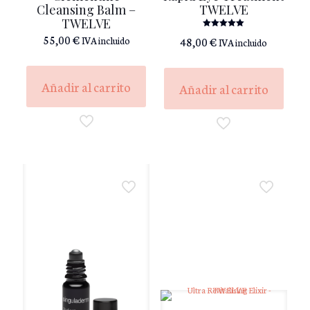
Cleansing Balm –
TWELVE
TWELVE
Valorado
55,00
€
48,00
€
IVA incluido
IVA incluido
con
5.00
de 5
Añadir al carrito
Añadir al carrito