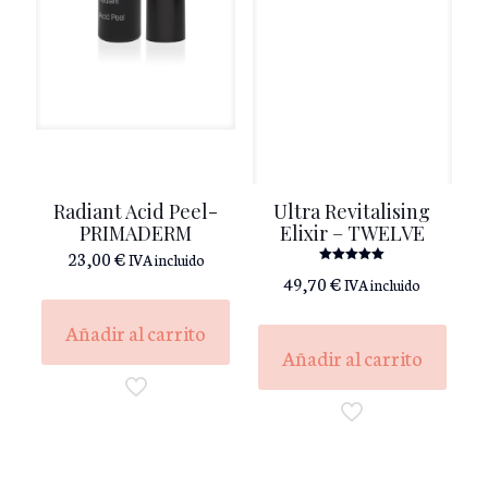
Radiant Acid Peel-
Ultra Revitalising
PRIMADERM
Elixir – TWELVE
23,00
€
IVA incluido
Valorado
49,70
€
IVA incluido
con
5.00
de 5
Añadir al carrito
Añadir al carrito