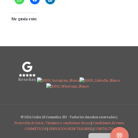
Me gusta esto:
© 2026 Codes Id Cosmetics. EU - Todos los derechos reservados |
Protección de datos, Términos y condiciones de uso
|
Condiciones de venta
COSMÉTICOS
|
SERVICIOS SKIN TRAINER
|
CONTACTO
English
💬