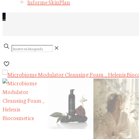
Informe SkinPlan
0
Inserte
✕
su
búsqueda