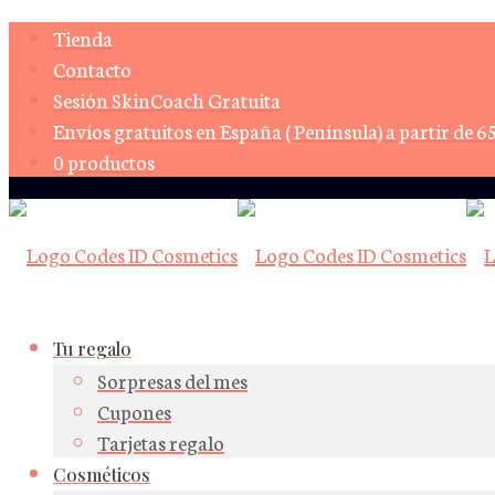
Tienda
Contacto
Sesión SkinCoach Gratuita
Envíos gratuitos en España ( Península) a partir de 6
0 productos
Tu regalo
Sorpresas del mes
Cupones
Tarjetas regalo
Cosméticos