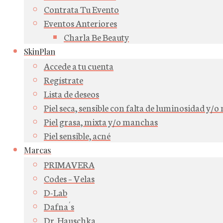
Contrata Tu Evento
Eventos Anteriores
Charla Be Beauty
SkinPlan
Accede a tu cuenta
Regístrate
Lista de deseos
Piel seca, sensible con falta de luminosidad y/
Piel grasa, mixta y/o manchas
Piel sensible, acné
Marcas
PRIMAVERA
Codes – Velas
D-Lab
Dafna´s
Dr. Hauschka