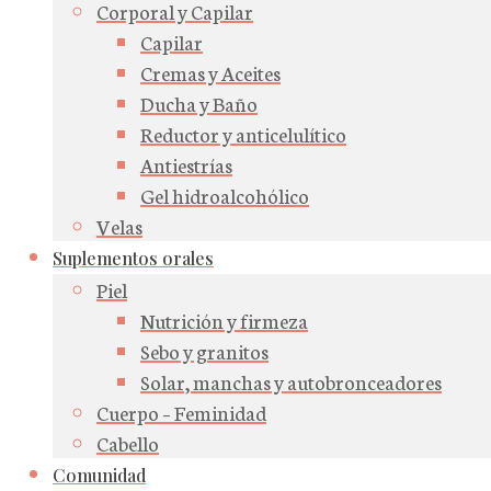
Corporal y Capilar
Capilar
Cremas y Aceites
Ducha y Baño
Reductor y anticelulítico
Antiestrías
Gel hidroalcohólico
Velas
Suplementos orales
Piel
Nutrición y firmeza
Sebo y granitos
Solar, manchas y autobronceadores
Cuerpo – Feminidad
Cabello
Comunidad