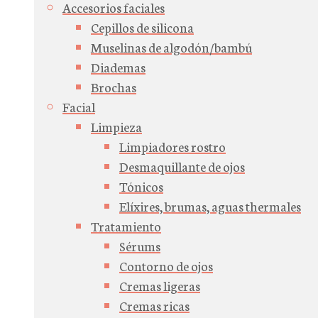
Accesorios faciales
Cepillos de silicona
Muselinas de algodón/bambú
Diademas
Brochas
Facial
Limpieza
Limpiadores rostro
Desmaquillante de ojos
Tónicos
Elíxires, brumas, aguas thermales
Tratamiento
Sérums
Contorno de ojos
Cremas ligeras
Cremas ricas