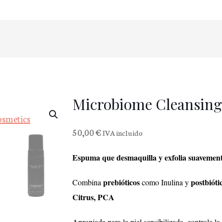
Microbiome Cleansin
50,00
€
IVA incluido
Espuma que desmaquilla y exfolia suavemente 
prebióticos
postbióti
Combina
como Inulina y
Citrus, PCA
Apropiada para la piel sensibilizada, controla l