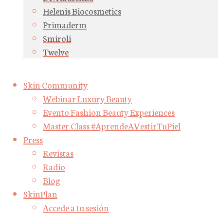
Helenis Biocosmetics
Primaderm
Smiroli
Twelve
Skin Community
Webinar Luxury Beauty
Evento Fashion Beauty Experiences
Master Class #AprendeAVestirTuPiel
Press
Revistas
Radio
Blog
SkinPlan
Accede a tu sesión