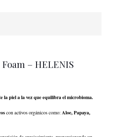
g Foam – HELENIS
la piel a la vez que equilibra el microbioma.
cos
Aloe, Papaya,
con activos orgánicos como:
a aparición de enrojecimiento, proporcionando un