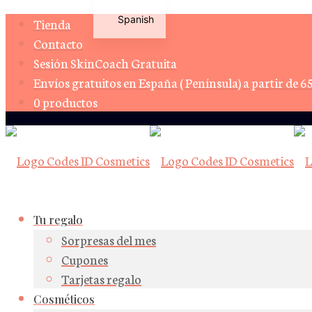
Spanish
Tienda
Contacto
English
Sesión SkinCoach Gratuita
Envíos gratuitos en España ( Península) a partir de 6
0 productos
Tu regalo
Sorpresas del mes
Cupones
Tarjetas regalo
Cosméticos