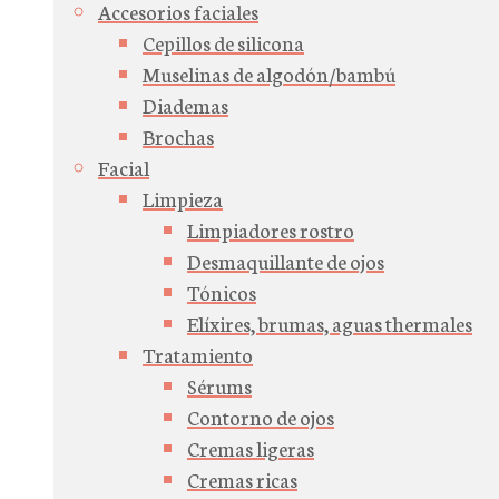
Accesorios faciales
Cepillos de silicona
Muselinas de algodón/bambú
Diademas
Brochas
Facial
Limpieza
Limpiadores rostro
Desmaquillante de ojos
Tónicos
Elíxires, brumas, aguas thermales
Tratamiento
Sérums
Contorno de ojos
Cremas ligeras
Cremas ricas