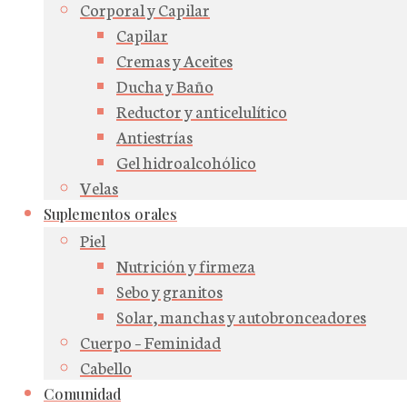
Corporal y Capilar
Capilar
Cremas y Aceites
Ducha y Baño
Reductor y anticelulítico
Antiestrías
Gel hidroalcohólico
Velas
Suplementos orales
Piel
Nutrición y firmeza
Sebo y granitos
Solar, manchas y autobronceadores
Cuerpo – Feminidad
Cabello
Comunidad