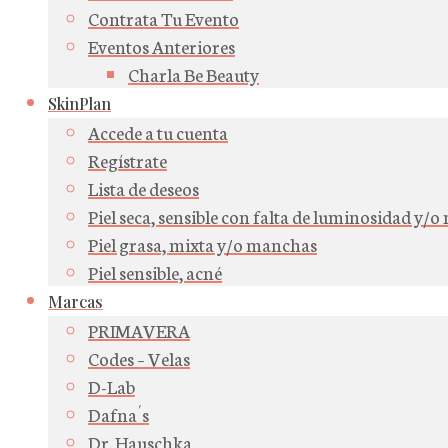
Contrata Tu Evento
Eventos Anteriores
Charla Be Beauty
SkinPlan
Accede a tu cuenta
Regístrate
Lista de deseos
Piel seca, sensible con falta de luminosidad y/
Piel grasa, mixta y/o manchas
Piel sensible, acné
Marcas
PRIMAVERA
Codes – Velas
D-Lab
Dafna´s
Dr. Hauschka