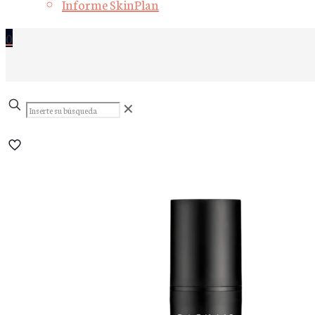
Informe SkinPlan
0
Inserte
✕
su
búsqueda