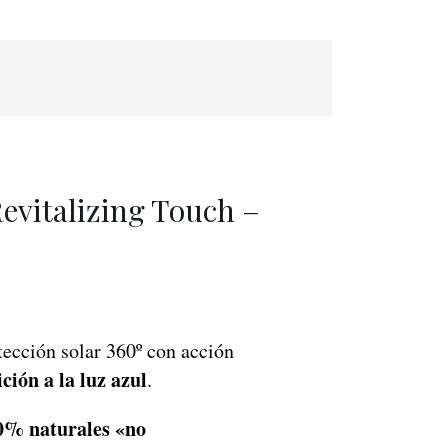
Revitalizing Touch –
tección solar 360º con acción
ción a la luz azul
.
00% naturales «no