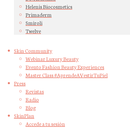
Helenis Biocosmetics
Primaderm
Smiroli
Twelve
Skin Community
Webinar Luxury Beauty
Evento Fashion Beauty Experiences
Master Class #AprendeAVestirTuPiel
Press
Revistas
Radio
Blog
SkinPlan
Accede a tu sesión