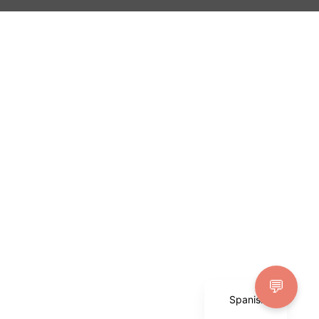
English
💬
Spanish