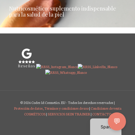
Nutricosmético: suplemento indispensable
para la salud de la piel
© 2026 Codes Id Cosmetics. EU - Todos los derechos reservados |
Protección de datos, Términos y condiciones de uso
|
Condiciones de venta
COSMÉTICOS
|
SERVICIOS SKIN TRAINER
|
CONTACTO
English
💬
Spanish