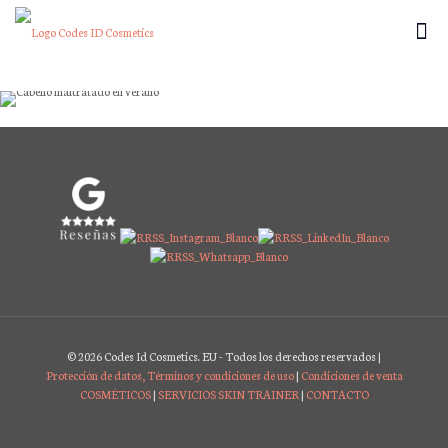
¿Cómo revitalizar tu cabello tras el verano? La
solución: guiarte en la elección de vitaminas!
×
© 2026 Codes Id Cosmetics. EU - Todos los derechos reservados |
Protección de datos, Términos y condiciones de uso
|
Condiciones de venta
COSMÉTICOS
|
SERVICIOS SKIN TRAINER
|
CONTACTO