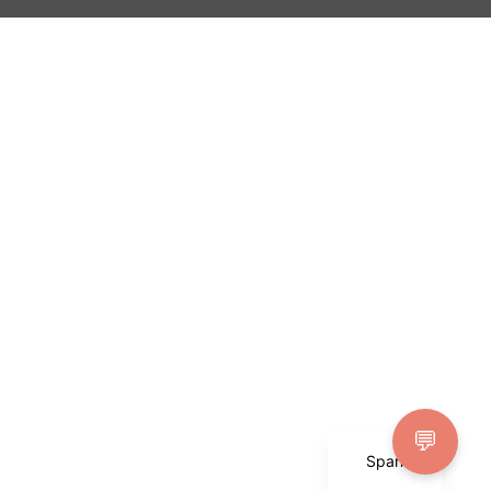
English
💬
Spanish