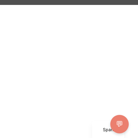
English
💬
Spanish