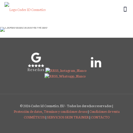
¿Cómo revitalizar tu cabello tras el verano? La
solución: guiarte en la elección de vitaminas!
×
© 2026 Codes Id Cosmetics. EU - Todos los derechos reservados |
Protección de datos, Términos y condiciones de uso
|
Condiciones de venta
COSMÉTICOS
|
SERVICIOS SKIN TRAINER
|
CONTACTO