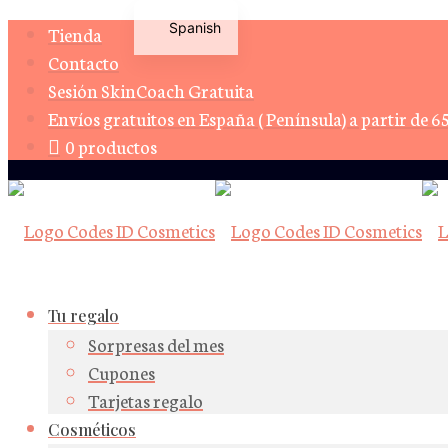
Spanish
Tienda
Contacto
English
Sesión SkinCoach Gratuita
Envíos gratuitos en España ( Península) a partir de 6
0 productos
Tu regalo
Sorpresas del mes
Cupones
Tarjetas regalo
Cosméticos