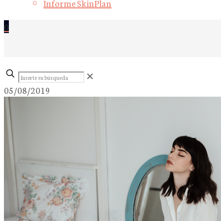
Informe SkinPlan
0
Inserte
✕
su
05/08/2019
búsqueda