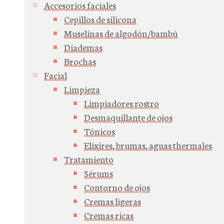
Accesorios faciales
Cepillos de silicona
Muselinas de algodón/bambú
Diademas
Brochas
Facial
Limpieza
Limpiadores rostro
Desmaquillante de ojos
Tónicos
Elíxires, brumas, aguas thermales
Tratamiento
Sérums
Contorno de ojos
Cremas ligeras
Cremas ricas