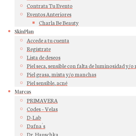
Contrata Tu Evento
Eventos Anteriores
Charla Be Beauty
SkinPlan
Accede a tu cuenta
Regístrate
Lista de deseos
Piel seca, sensible con falta de luminosidad y/
Piel grasa, mixta y/o manchas
Piel sensible, acné
Marcas
PRIMAVERA
Codes – Velas
D-Lab
Dafna´s
Dr. Hauschka