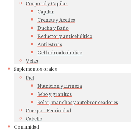
Corporal y Capilar
Capilar
Cremas y Aceites
Ducha y Baño
Reductor y anticelulítico
Antiestrías
Gel hidroalcohólico
Velas
Suplementos orales
Piel
Nutrición y firmeza
Sebo y granitos
Solar, manchas y autobronceadores
Cuerpo – Feminidad
Cabello
Comunidad