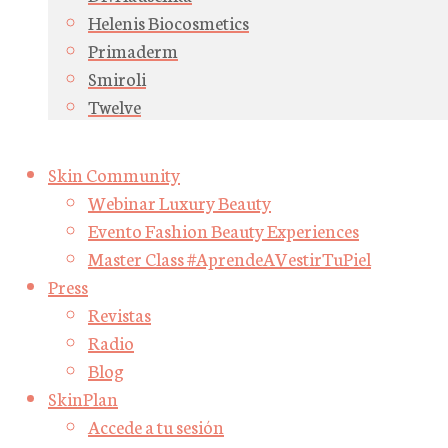
Helenis Biocosmetics
Primaderm
Smiroli
Twelve
Skin Community
Webinar Luxury Beauty
Evento Fashion Beauty Experiences
Master Class #AprendeAVestirTuPiel
Press
Revistas
Radio
Blog
SkinPlan
Accede a tu sesión