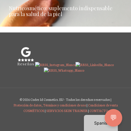
Nutricosmético: suplemento indispensable
para la salud de la piel
© 2026 Codes Id Cosmetics. EU - Todos los derechos reservados |
Protección de datos, Términos y condiciones de uso
|
Condiciones de venta
COSMÉTICOS
|
SERVICIOS SKIN TRAINER
|
CONTACTO
English
💬
Spanish